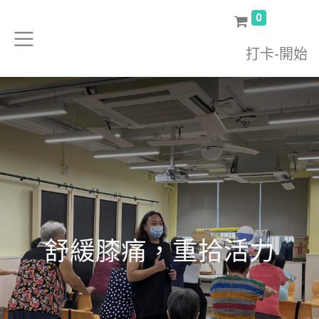
0
打卡-開始
舒緩膝痛，重拾活力