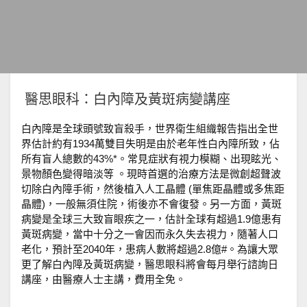
醫思眼科：白內障及黃斑病變講座
白內障是全球頭號致盲殺手，世界衛生組織報告指出全世
界估計約有1934萬雙目失明是由於老年性白內障所致，佔
所有盲人總數的43%*。常見症狀有視力模糊、出現眩光、
景物顏色變得暗淡等 。現時首選的治療方法是微創超聲波
切除白內障手術，然後植入人工晶體 (單焦距晶體或多焦距
晶體)，一般無須住院，術後亦不會復發。另一方面，黃斑
病變是全球三大致盲眼疾之一，估計全球有超過1.9億患有
黃斑病變，當中十分之一會因而永久失去視力，隨著人口
老化，預計至2040年，患病人數將超過2.8億#。為讓大眾
更了解白內障及黃斑病變，醫思眼科將會每月舉行諮詢日
講座，由醫療人士主講，費用全免。