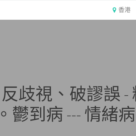
香港
反歧視、破謬誤 -
。鬱到病 --- 情