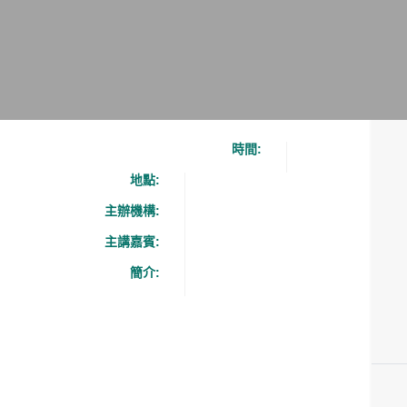
時間:
地點:
主辦機構:
主講嘉賓:
簡介: