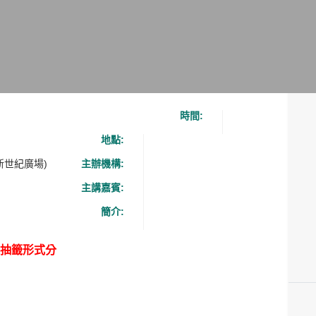
時間:
地點:
新世紀廣場)
主辦機構:
主講嘉賓:
簡介:
以抽籤形式分