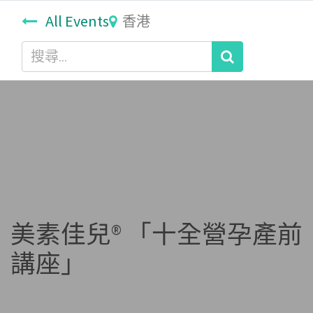
All Events
香港
美素佳兒® 「十全營孕產前
講座」